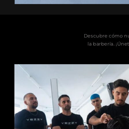
Descubre cómo nue
la barbería. ¡Úne