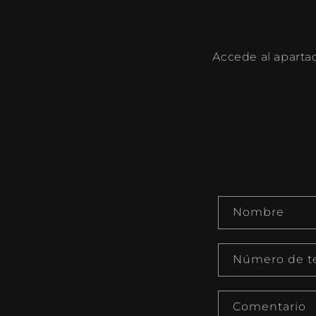
Accede al aparta
F
Nombre
o
r
Número de t
m
u
Comentario
l