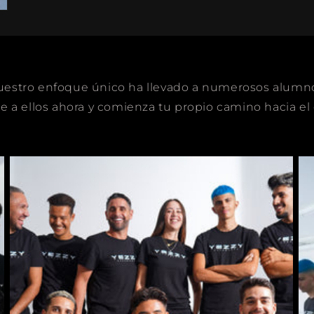
stro enfoque único ha llevado a numerosos alumnos
te a ellos ahora y comienza tu propio camino hacia el 